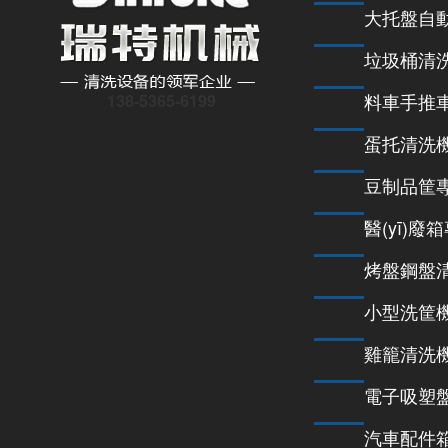
大托盤自動清
垃圾桶清
料車手推車清
138-5365-6199
蛋托清洗機(
豆制品筐專用清
醫(yī)廢箱專
烤盤鋼盤清
小型洗筐機(jī
雞籠清洗機(
電子吸塑盤清
汽車配件箱清