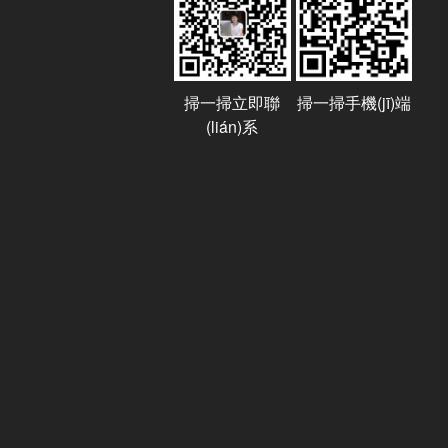
掃一掃立即聯
掃一掃手機(jī)端
(lián)系