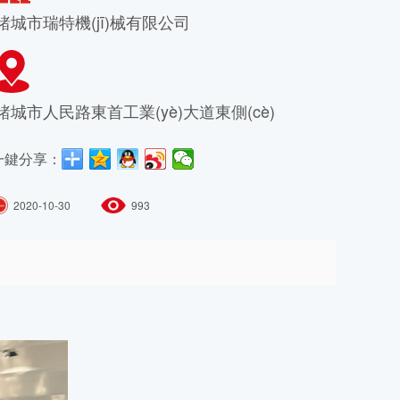
諸城市瑞特機(jī)械有限公司
諸城市人民路東首工業(yè)大道東側(cè)
一鍵分享：
2020-10-30
993