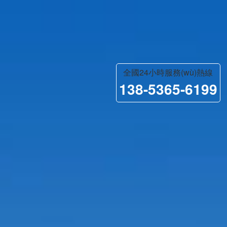
全國24小時服務(wù)熱線
138-5365-6199