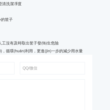
保證清洗潔凈度
大小的筐子
人工沒有及時取出筐子發(fā)生危險
，循環(huán)利用，更進(jìn)一步的減少用水量