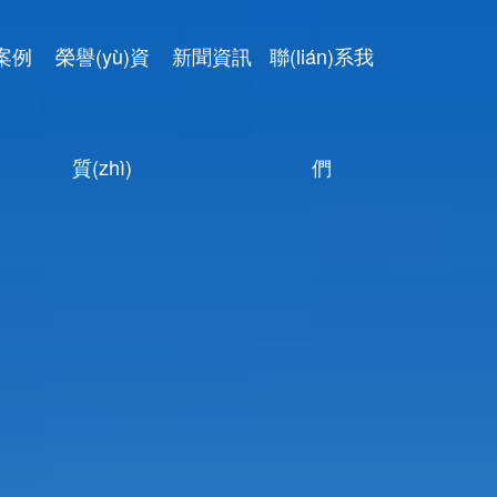
案例
榮譽(yù)資
新聞資訊
聯(lián)系我
質(zhì)
們