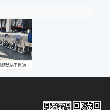
清洗烘干機(jī)