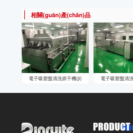
相關(guān)產(chǎn)品
電子吸塑盤清洗烘干機(jī)
電子吸塑盤清洗烘