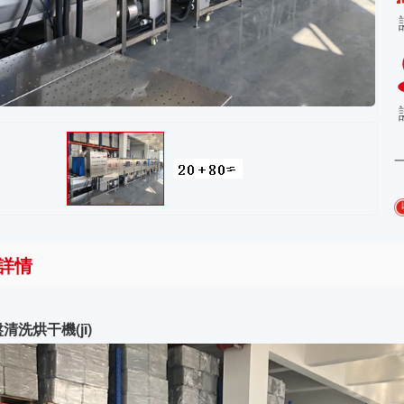
詳情
清洗烘干機(jī)