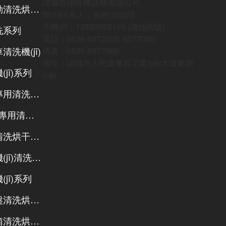
諸城市瑞特機(jī)械有限公司
洗烘干系列
聯(lián)系人：孫經(jīng)理
手機(jī)：13853656199 (微信同號)
洗系列
電話：0536-6072000 6077000
洗機(jī)
傳真：0536-6077000
地址：諸城市人民路東首工業(yè)大道東側
jī)系列
(cè)
洗機(jī)
用清洗系列
洗烘干系列
)清洗烘干系列
jī)系列
洗烘干系列
洗烘干系列