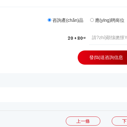
咨詢產(chǎn)品
應(yīng)聘崗位
上一條
下